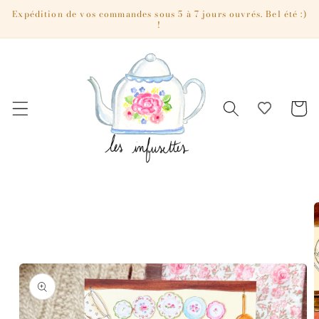
et passer
Expédition de vos commandes sous 5 à 7 jours ouvrés. Bel été :)
!
au
contenu
Panier
Passer aux
informations
produits