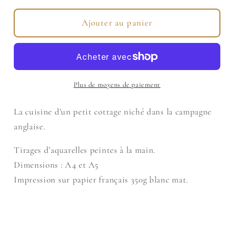
quantité
quantité
de
de
Ajouter au panier
Affiche
Affiche
-
-
Ma
Ma
cuisine
cuisine
champêtre
champêtre
Plus de moyens de paiement
La cuisine d'un petit cottage niché dans la campagne
anglaise.
Connexion requise
Tirages d’aquarelles peintes à la main.
Dimensions : A4 et A5
Connectez-vous à votre compte pour ajouter
Impression sur papier français 350g blanc mat.
des produits à votre liste de souhaits et afficher
vos articles précédemment enregistrés.
Se connecter