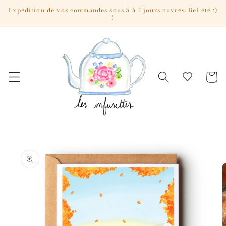
et passer
Expédition de vos commandes sous 5 à 7 jours ouvrés. Bel été :)
!
au
contenu
Panier
Passer aux
informations
produits