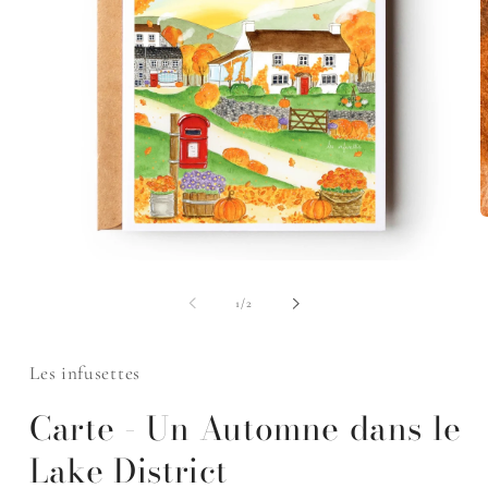
O
l
m
Ouvrir
2
le
d
média
de
1
/
2
u
1
f
dans
m
une
fenêtre
Les infusettes
modale
Carte - Un Automne dans le
Lake District