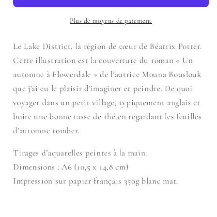
Automne
Automne
dans
dans
Plus de moyens de paiement
le
le
Lake
Lake
Le Lake District, la région de cœur de Béatrix Potter.
District
District
Cette illustration est la couverture du roman « Un
automne à Flowerdale » de l’autrice Mouna Bouslouk
que j'ai eu le plaisir d'imaginer et peindre. De quoi
voyager dans un petit village, typiquement anglais et
boire une bonne tasse de thé en regardant les feuilles
d'automne tomber.
Connexion requise
Connectez-vous à votre compte pour ajouter
Tirages d’aquarelles peintes à la main.
des produits à votre liste de souhaits et afficher
Dimensions : A6 (10,5 x 14,8 cm)
vos articles précédemment enregistrés.
Impression sur papier français 350g blanc mat.
Se connecter